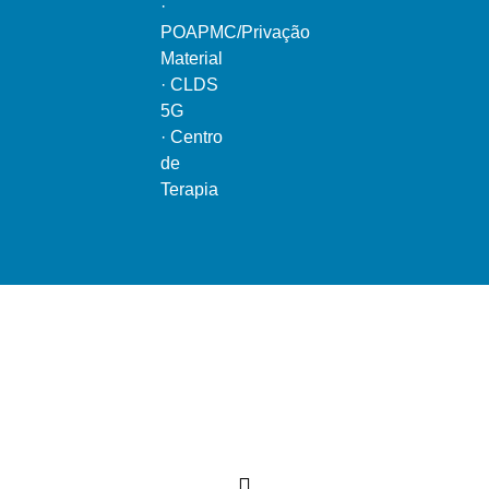
·
POAPMC/Privação
Material
·
CLDS
5G
·
Centro
de
Terapia
Ao serviço do bem comum