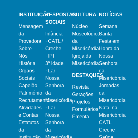
INSTITUIÇÃO
RESPOSTAS
CULTURA
NOTÍCIAS
SOCIAIS
Mensagem
Núcleo
Semana
da
Infância
Museológico
Santa
Provedora
·
CATL /
da
Festa em
Sobre
Creche
Misericórdia
Honra da
Nós
·
IPI
Igreja da
Nossa
História
3ª Idade
Misericórdia
Senhora
Órgãos
·
Lar
da
DESTAQUES
Sociais
Nossa
Misericórdia
Capelão
Senhora
Jornadas
Revista
Património
da
da
Gerações
Recrutamentos
Misericórdia
Misericórdia
Projetos
Atividades
·
Lar
Natal na
Formulários
e Contas
Nossa
Misericórdia
Ementa
Estatutos
Senhora
CATL
da
da
Creche
instituição
Misericórdia
Saúde