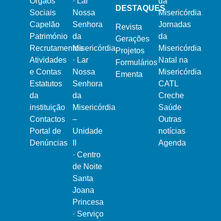
Órgãos
·
Lar
da
DESTAQUES
Sociais
Nossa
Misericórdia
Capelão
Senhora
Jornadas
Revista
Património
da
da
Gerações
Recrutamentos
Misericórdia
Misericórdia
Projetos
Atividades
·
Lar
Natal na
Formulários
e Contas
Nossa
Misericórdia
Ementa
Estatutos
Senhora
CATL
da
da
Creche
instituição
Misericórdia
Saúde
Contactos
–
Outras
Portal de
Unidade
notícias
Denúncias
II
Agenda
·
Centro
de Noite
Santa
Joana
Princesa
·
Serviço