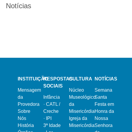
Notícias
13 de Março, 2024
21 de Fevereiro, 2024
Semana Santa 2024
Dia Mundial do Doente
16 de Dezembro, 2023
Natal na Misericórdia 2023
INSTITUIÇÃO
RESPOSTAS
CULTURA
NOTÍCIAS
SOCIAIS
Mensagem
Núcleo
Semana
da
Infância
Museológico
Santa
Provedora
·
CATL /
da
Festa em
Sobre
Creche
Misericórdia
Honra da
Nós
·
IPI
Igreja da
Nossa
História
3ª Idade
Misericórdia
Senhora