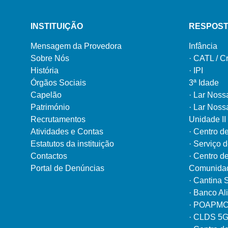
INSTITUIÇÃO
RESPOST
Mensagem da Provedora
Infância
Sobre Nós
·
CATL / C
História
·
IPI
Órgãos Sociais
3ª Idade
Capelão
·
Lar Noss
Património
·
Lar Nossa
Recrutamentos
Unidade II
Atividades e Contas
·
Centro d
Estatutos da instituição
·
Serviço d
Contactos
·
Centro d
Portal de Denúncias
Comunida
·
Cantina S
·
Banco Al
·
POAPMC/P
·
CLDS 5