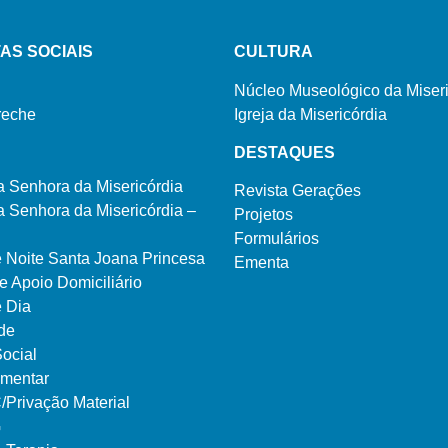
AS SOCIAIS
CULTURA
Núcleo Museológico da Miseri
reche
Igreja da Misericórdia
DESTAQUES
a Senhora da Misericórdia
Revista Gerações
 Senhora da Misericórdia –
Projetos
Formulários
e Noite Santa Joana Princesa
Ementa
e Apoio Domiciliário
e Dia
de
ocial
imentar
rivação Material
G