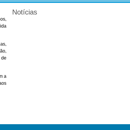
Notícias
os,
ida
13 de Março, 2024
21 de Fevereiro, 2024
Semana Santa 2024
Dia Mundial do Doente
as,
16 de Dezembro, 2023
ão,
Natal na Misericórdia 2023
 de
m a
aos