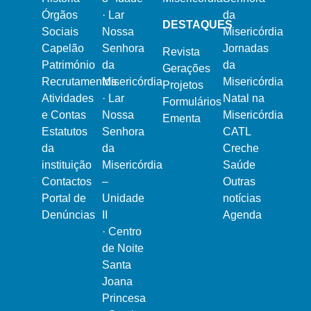
Órgãos
·
Lar
da
DESTAQUES
Sociais
Nossa
Misericórdia
Capelão
Senhora
Jornadas
Revista
Património
da
da
Gerações
Recrutamentos
Misericórdia
Misericórdia
Projetos
Atividades
·
Lar
Natal na
Formulários
e Contas
Nossa
Misericórdia
Ementa
Estatutos
Senhora
CATL
da
da
Creche
instituição
Misericórdia
Saúde
Contactos
–
Outras
Portal de
Unidade
notícias
Denúncias
II
Agenda
·
Centro
de Noite
Santa
Joana
Princesa