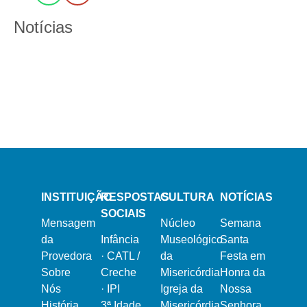
Notícias
13 de Março, 2024
21 de Fevereiro, 2024
Semana Santa 2024
Dia Mundial do Doente
16 de Dezembro, 2023
Natal na Misericórdia 2023
INSTITUIÇÃO
RESPOSTAS
CULTURA
NOTÍCIAS
SOCIAIS
Mensagem
Núcleo
Semana
da
Infância
Museológico
Santa
Provedora
·
CATL /
da
Festa em
Sobre
Creche
Misericórdia
Honra da
Nós
·
IPI
Igreja da
Nossa
História
3ª Idade
Misericórdia
Senhora