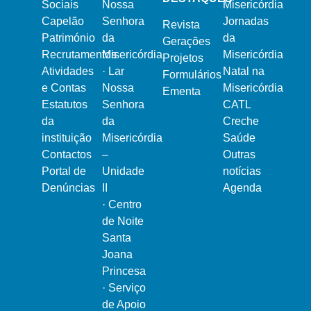
Sociais
Nossa
Misericórdia
Capelão
Senhora
Jornadas
Revista
Património
da
da
Gerações
Recrutamentos
Misericórdia
Misericórdia
Projetos
Atividades
·
Lar
Natal na
Formulários
e Contas
Nossa
Misericórdia
Ementa
Estatutos
Senhora
CATL
da
da
Creche
instituição
Misericórdia
Saúde
Contactos
–
Outras
Portal de
Unidade
notícias
Denúncias
II
Agenda
·
Centro
de Noite
Santa
Joana
Princesa
·
Serviço
de Apoio