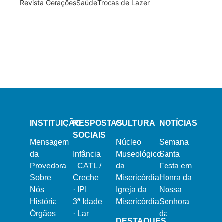
Revista Gerações
Saúde
Trocas de Lazer
13 de Março, 2024
21 de Fevereiro, 2024
Semana Santa 2024
Dia Mundial do Doente
16 de Dezembro, 2023
Natal na Misericórdia 2023
INSTITUIÇÃO
RESPOSTAS
CULTURA
NOTÍCIAS
SOCIAIS
Mensagem
Núcleo
Semana
da
Infância
Museológico
Santa
Provedora
·
CATL /
da
Festa em
Sobre
Creche
Misericórdia
Honra da
Nós
·
IPI
Igreja da
Nossa
História
3ª Idade
Misericórdia
Senhora
Órgãos
·
Lar
da
DESTAQUES