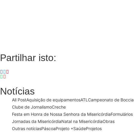
Partilhar isto:
Notícias
All Post
Aquisição de equipamentos
ATL
Campeonato de Boccia
Clube de Jornalismo
Creche
Festa em Honra de Nossa Senhora da Misericórdia
Formulários
Jornadas da Misericórdia
Natal na Misericórdia
Obras
Outras notícias
Páscoa
Projeto +Saúde
Projetos