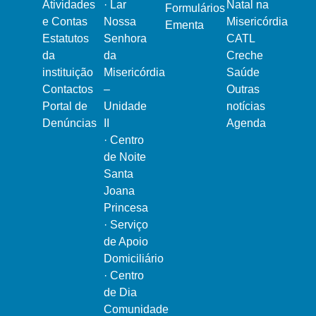
Atividades
·
Lar
Natal na
Formulários
e Contas
Nossa
Misericórdia
Ementa
Estatutos
Senhora
CATL
da
da
Creche
instituição
Misericórdia
Saúde
Contactos
–
Outras
Portal de
Unidade
notícias
Denúncias
II
Agenda
·
Centro
de Noite
Santa
Joana
Princesa
·
Serviço
de Apoio
Domiciliário
·
Centro
de Dia
Comunidade