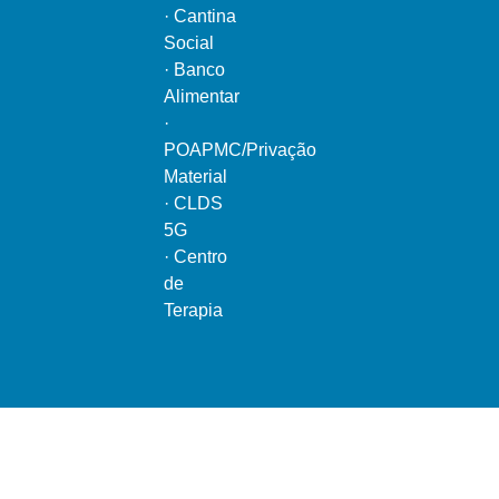
·
Cantina
Social
·
Banco
Alimentar
·
POAPMC/Privação
Material
·
CLDS
5G
·
Centro
de
Terapia
Ao serviço do bem comum