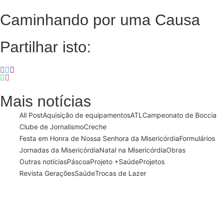
Caminhando por uma Causa
Partilhar isto:
Mais notícias
All Post
Aquisição de equipamentos
ATL
Campeonato de Boccia
Clube de Jornalismo
Creche
Festa em Honra de Nossa Senhora da Misericórdia
Formulários
Jornadas da Misericórdia
Natal na Misericórdia
Obras
Outras notícias
Páscoa
Projeto +Saúde
Projetos
Revista Gerações
Saúde
Trocas de Lazer
13 de Março, 2024
21 de Fevereiro, 2024
Semana Santa 2024
Dia Mundial do Doente