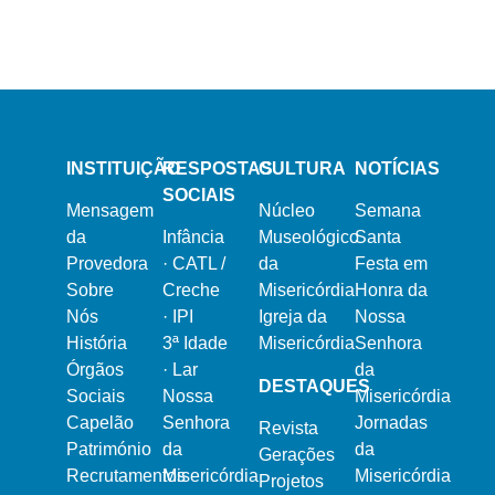
16 de Dezembro, 2023
Natal na Misericórdia 2023
INSTITUIÇÃO
RESPOSTAS
CULTURA
NOTÍCIAS
SOCIAIS
Mensagem
Núcleo
Semana
da
Infância
Museológico
Santa
Provedora
·
CATL /
da
Festa em
Sobre
Creche
Misericórdia
Honra da
Nós
·
IPI
Igreja da
Nossa
História
3ª Idade
Misericórdia
Senhora
Órgãos
·
Lar
da
DESTAQUES
Sociais
Nossa
Misericórdia
Capelão
Senhora
Jornadas
Revista
Património
da
da
Gerações
Recrutamentos
Misericórdia
Misericórdia
Projetos