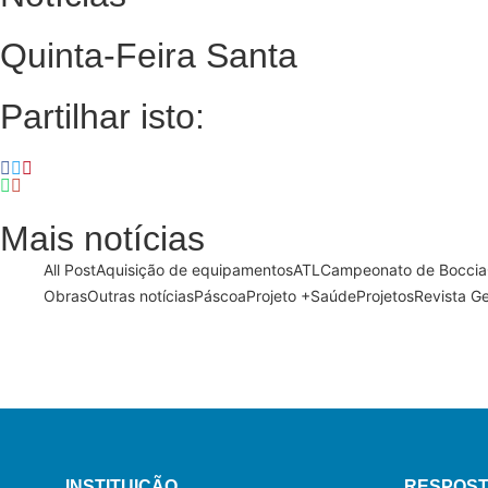
Quinta-Feira Santa
Partilhar isto:
Mais notícias
All Post
Aquisição de equipamentos
ATL
Campeonato de Boccia
Obras
Outras notícias
Páscoa
Projeto +Saúde
Projetos
Revista G
13 de Março, 2024
21 de Fevereiro, 2024
Semana Santa 2024
Dia Mundial do Doente
N
INSTITUIÇÃO
RESPOST