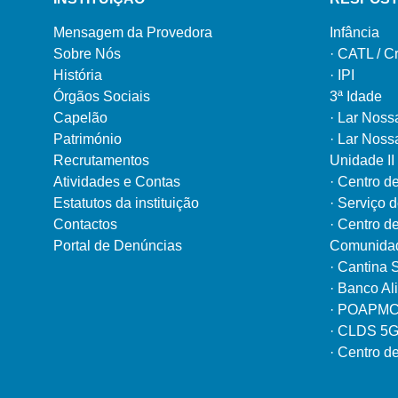
Mensagem da Provedora
Infância
Sobre Nós
·
CATL / C
História
·
IPI
Órgãos Sociais
3ª Idade
Capelão
·
Lar Noss
Património
·
Lar Nossa
Recrutamentos
Unidade II
Atividades e Contas
·
Centro d
Estatutos da instituição
·
Serviço d
Contactos
·
Centro d
Portal de Denúncias
Comunida
·
Cantina S
·
Banco Al
·
POAPMC/P
·
CLDS 5
·
Centro de