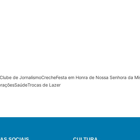
Clube de Jornalismo
Creche
Festa em Honra de Nossa Senhora da Mis
erações
Saúde
Trocas de Lazer
16 de Dezembro, 2023
atal na Misericórdia 2023
AS SOCIAIS
CULTURA