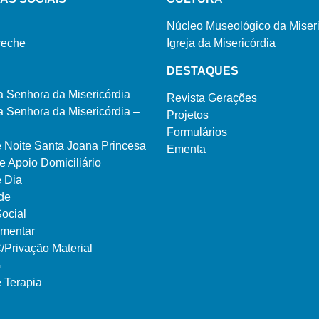
Núcleo Museológico da Miseri
reche
Igreja da Misericórdia
DESTAQUES
a Senhora da Misericórdia
Revista Gerações
 Senhora da Misericórdia –
Projetos
Formulários
e Noite Santa Joana Princesa
Ementa
e Apoio Domiciliário
e Dia
de
ocial
imentar
rivação Material
G
 Terapia