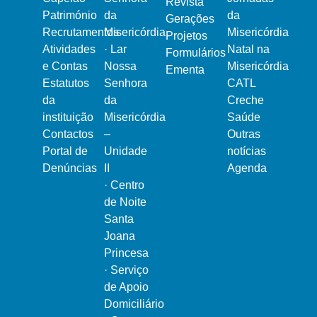
Revista
Património
da
da
Gerações
Recrutamentos
Misericórdia
Misericórdia
Projetos
Atividades
·
Lar
Natal na
Formulários
e Contas
Nossa
Misericórdia
Ementa
Estatutos
Senhora
CATL
da
da
Creche
instituição
Misericórdia
Saúde
Contactos
–
Outras
Portal de
Unidade
notícias
Denúncias
II
Agenda
·
Centro
de Noite
Santa
Joana
Princesa
·
Serviço
de Apoio
Domiciliário