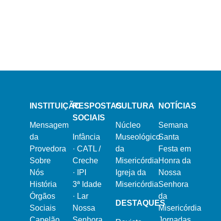
13 de Março, 2024
21 de Fevereiro, 2024
Semana Santa 2024
Dia Mundial do Doente
16 de Dezembro, 2023
Natal na Misericórdia 2023
INSTITUIÇÃO
RESPOSTAS
CULTURA
NOTÍCIAS
SOCIAIS
Mensagem
Núcleo
Semana
da
Infância
Museológico
Santa
Provedora
·
CATL /
da
Festa em
Sobre
Creche
Misericórdia
Honra da
Nós
·
IPI
Igreja da
Nossa
História
3ª Idade
Misericórdia
Senhora
Órgãos
·
Lar
da
DESTAQUES
Sociais
Nossa
Misericórdia
Capelão
Senhora
Jornadas