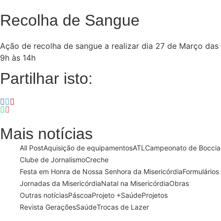
Recolha de Sangue
Ação de recolha de sangue a realizar dia 27 de Março das
9h às 14h
Partilhar isto:
Mais notícias
All Post
Aquisição de equipamentos
ATL
Campeonato de Boccia
Clube de Jornalismo
Creche
Festa em Honra de Nossa Senhora da Misericórdia
Formulários
Jornadas da Misericórdia
Natal na Misericórdia
Obras
Outras notícias
Páscoa
Projeto +Saúde
Projetos
Revista Gerações
Saúde
Trocas de Lazer