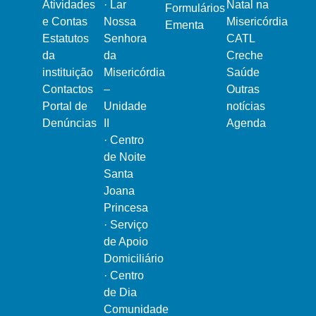
Atividades
·
Lar
Natal na
Formulários
e Contas
Nossa
Misericórdia
Ementa
Estatutos
Senhora
CATL
da
da
Creche
instituição
Misericórdia
Saúde
Contactos
–
Outras
Portal de
Unidade
notícias
Denúncias
II
Agenda
·
Centro
de Noite
Santa
Joana
Princesa
·
Serviço
de Apoio
Domiciliário
·
Centro
de Dia
Comunidade