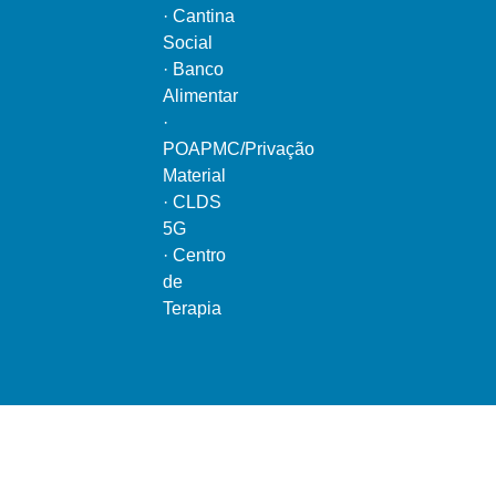
·
Cantina
Social
·
Banco
Alimentar
·
POAPMC/Privação
Material
·
CLDS
5G
·
Centro
de
Terapia
Ao serviço do bem comum