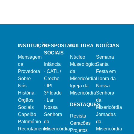
16 de Dezembro, 2023
Natal na Misericórdia 2023
INSTITUIÇÃO
RESPOSTAS
CULTURA
NOTÍCIAS
SOCIAIS
Mensagem
Núcleo
Semana
da
Infância
Museológico
Santa
Provedora
·
CATL /
da
Festa em
Sobre
Creche
Misericórdia
Honra da
Nós
·
IPI
Igreja da
Nossa
História
3ª Idade
Misericórdia
Senhora
Órgãos
·
Lar
da
DESTAQUES
Sociais
Nossa
Misericórdia
Capelão
Senhora
Jornadas
Revista
Património
da
da
Gerações
Recrutamentos
Misericórdia
Misericórdia
Projetos