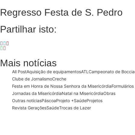
Regresso Festa de S. Pedro
Partilhar isto:
Mais notícias
All Post
Aquisição de equipamentos
ATL
Campeonato de Boccia
Clube de Jornalismo
Creche
Festa em Honra de Nossa Senhora da Misericórdia
Formulários
Jornadas da Misericórdia
Natal na Misericórdia
Obras
Outras notícias
Páscoa
Projeto +Saúde
Projetos
Revista Gerações
Saúde
Trocas de Lazer
13 de Março, 2024
21 de Fevereiro, 2024
Semana Santa 2024
Dia Mundial do Doente