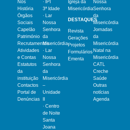
Nós
·
IPI
Igreja da
Nossa
História
3ª Idade
Misericórdia
Senhora
Órgãos
·
Lar
da
DESTAQUES
Sociais
Nossa
Misericórdia
Capelão
Senhora
Jornadas
Revista
Património
da
da
Gerações
Recrutamentos
Misericórdia
Misericórdia
Projetos
Atividades
·
Lar
Natal na
Formulários
e Contas
Nossa
Misericórdia
Ementa
Estatutos
Senhora
CATL
da
da
Creche
instituição
Misericórdia
Saúde
Contactos
–
Outras
Portal de
Unidade
notícias
Denúncias
II
Agenda
·
Centro
de Noite
Santa
Joana