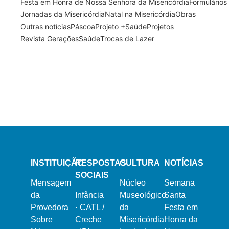
Festa em Honra de Nossa Senhora da Misericórdia
Formulários
Jornadas da Misericórdia
Natal na Misericórdia
Obras
Outras notícias
Páscoa
Projeto +Saúde
Projetos
Revista Gerações
Saúde
Trocas de Lazer
13 de Março, 2024
21 de Fevereiro, 2024
Semana Santa 2024
Dia Mundial do Doente
16 de Dezembro, 2023
Natal na Misericórdia 2023
INSTITUIÇÃO
RESPOSTAS
CULTURA
NOTÍCIAS
SOCIAIS
Mensagem
Núcleo
Semana
da
Infância
Museológico
Santa
Provedora
·
CATL /
da
Festa em
Sobre
Creche
Misericórdia
Honra da