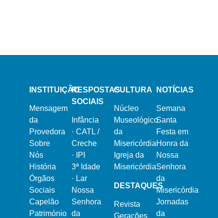
Semana Santa 2024
Dia Mundial do Doente
16 de Dezembro, 2023
Natal na Misericórdia 2023
INSTITUIÇÃO
RESPOSTAS
CULTURA
NOTÍCIAS
SOCIAIS
Mensagem
Núcleo
Semana
da
Infância
Museológico
Santa
Provedora
·
CATL /
da
Festa em
Sobre
Creche
Misericórdia
Honra da
Nós
·
IPI
Igreja da
Nossa
História
3ª Idade
Misericórdia
Senhora
Órgãos
·
Lar
da
DESTAQUES
Sociais
Nossa
Misericórdia
Capelão
Senhora
Jornadas
Revista
Património
da
da
Gerações