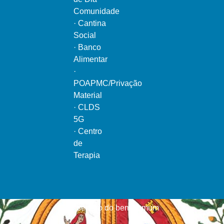
Comunidade
·
Cantina
Social
·
Banco
Alimentar
·
POAPMC/Privação
Material
·
CLDS
5G
·
Centro
de
Terapia
Ao serviço do bem comum