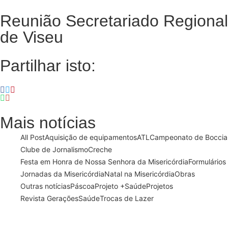
Reunião Secretariado Regional
de Viseu
Partilhar isto:
Mais notícias
All Post
Aquisição de equipamentos
ATL
Campeonato de Boccia
Clube de Jornalismo
Creche
Festa em Honra de Nossa Senhora da Misericórdia
Formulários
Jornadas da Misericórdia
Natal na Misericórdia
Obras
Outras notícias
Páscoa
Projeto +Saúde
Projetos
Revista Gerações
Saúde
Trocas de Lazer
13 de Março, 2024
21 de Fevereiro, 2024