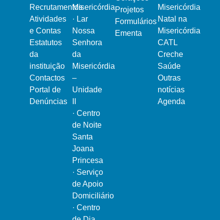
Recrutamentos
Misericórdia
Misericórdia
Projetos
Atividades
·
Lar
Natal na
Formulários
e Contas
Nossa
Misericórdia
Ementa
Estatutos
Senhora
CATL
da
da
Creche
instituição
Misericórdia
Saúde
Contactos
–
Outras
Portal de
Unidade
notícias
Denúncias
II
Agenda
·
Centro
de Noite
Santa
Joana
Princesa
·
Serviço
de Apoio
Domiciliário
·
Centro
de Dia