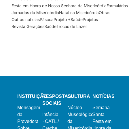
Festa em Honra de Nossa Senhora da Misericórdia
Formulários
Jornadas da Misericórdia
Natal na Misericórdia
Obras
Outras notícias
Páscoa
Projeto +Saúde
Projetos
Revista Gerações
Saúde
Trocas de Lazer
13 de Março, 2024
21 de Fevereiro, 2024
Semana Santa 2024
Dia Mundial do Doente
16 de Dezembro, 2023
Natal na Misericórdia 2023
INSTITUIÇÃO
RESPOSTAS
CULTURA
NOTÍCIAS
SOCIAIS
Mensagem
Núcleo
Semana
da
Infância
Museológico
Santa
Provedora
·
CATL /
da
Festa em
Sobre
Creche
Misericórdia
Honra da