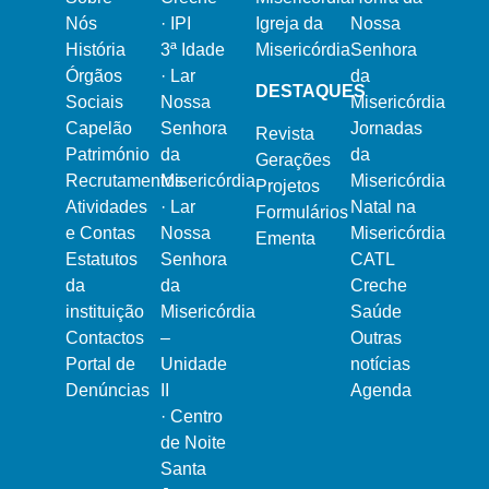
Nós
·
IPI
Igreja da
Nossa
História
3ª Idade
Misericórdia
Senhora
Órgãos
·
Lar
da
DESTAQUES
Sociais
Nossa
Misericórdia
Capelão
Senhora
Jornadas
Revista
Património
da
da
Gerações
Recrutamentos
Misericórdia
Misericórdia
Projetos
Atividades
·
Lar
Natal na
Formulários
e Contas
Nossa
Misericórdia
Ementa
Estatutos
Senhora
CATL
da
da
Creche
instituição
Misericórdia
Saúde
Contactos
–
Outras
Portal de
Unidade
notícias
Denúncias
II
Agenda
·
Centro
de Noite
Santa