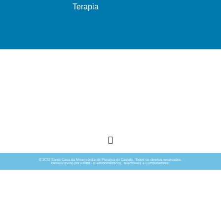
Terapia
Ao serviço do bem comum
© 2022 Santa Casa da Misericórdia de Penalva do Castelo. Todos os direitos reservados.
Desenvolvido por PróBit - Eletrodomésticos, Telemóveis e Computadores.