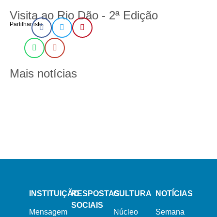
Visita ao Rio Dão - 2ª Edição
Partilhar isto:
Mais notícias
13 de Março, 2024
21 de Fevereiro, 2024
Semana Santa 2024
Dia Mundial do Doente
16 de Dezembro, 2023
Natal na Misericórdia 2023
INSTITUIÇÃO
RESPOSTAS
CULTURA
NOTÍCIAS
SOCIAIS
Mensagem
Núcleo
Semana