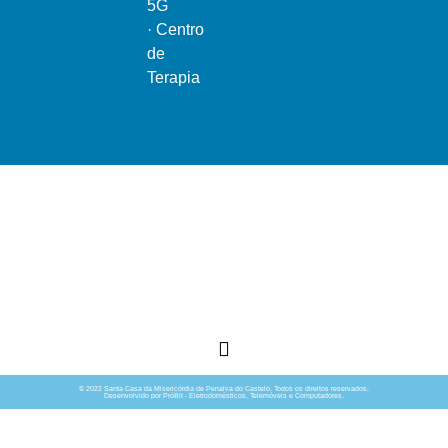
5G
·
Centro
de
Terapia
Ao serviço do bem comum
© 2022 Santa Casa da Misericórdia de Penalva do Castelo. Todos os direitos reservados.
Desenvolvido por PróBit - Eletrodomésticos, Telemóveis e Computadores.