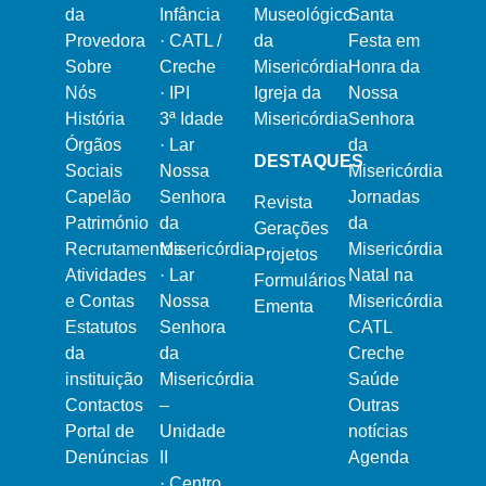
da
Infância
Museológico
Santa
Provedora
·
CATL /
da
Festa em
Sobre
Creche
Misericórdia
Honra da
Nós
·
IPI
Igreja da
Nossa
História
3ª Idade
Misericórdia
Senhora
Órgãos
·
Lar
da
DESTAQUES
Sociais
Nossa
Misericórdia
Capelão
Senhora
Jornadas
Revista
Património
da
da
Gerações
Recrutamentos
Misericórdia
Misericórdia
Projetos
Atividades
·
Lar
Natal na
Formulários
e Contas
Nossa
Misericórdia
Ementa
Estatutos
Senhora
CATL
da
da
Creche
instituição
Misericórdia
Saúde
Contactos
–
Outras
Portal de
Unidade
notícias
Denúncias
II
Agenda
·
Centro