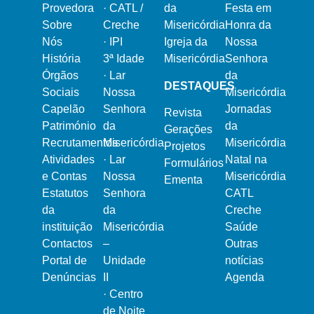
Provedora
·
CATL /
da
Festa em
Sobre
Creche
Misericórdia
Honra da
Nós
·
IPI
Igreja da
Nossa
História
3ª Idade
Misericórdia
Senhora
Órgãos
·
Lar
da
DESTAQUES
Sociais
Nossa
Misericórdia
Capelão
Senhora
Jornadas
Revista
Património
da
da
Gerações
Recrutamentos
Misericórdia
Misericórdia
Projetos
Atividades
·
Lar
Natal na
Formulários
e Contas
Nossa
Misericórdia
Ementa
Estatutos
Senhora
CATL
da
da
Creche
instituição
Misericórdia
Saúde
Contactos
–
Outras
Portal de
Unidade
notícias
Denúncias
II
Agenda
·
Centro
de Noite