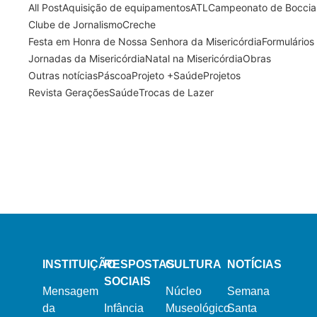
All Post
Aquisição de equipamentos
ATL
Campeonato de Boccia
Clube de Jornalismo
Creche
Festa em Honra de Nossa Senhora da Misericórdia
Formulários
Jornadas da Misericórdia
Natal na Misericórdia
Obras
Outras notícias
Páscoa
Projeto +Saúde
Projetos
Revista Gerações
Saúde
Trocas de Lazer
13 de Março, 2024
21 de Fevereiro, 2024
Semana Santa 2024
Dia Mundial do Doente
16 de Dezembro, 2023
Natal na Misericórdia 2023
INSTITUIÇÃO
RESPOSTAS
CULTURA
NOTÍCIAS
SOCIAIS
Mensagem
Núcleo
Semana
da
Infância
Museológico
Santa