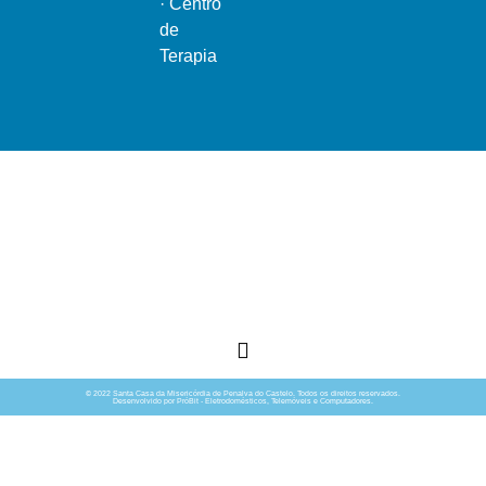
·
Centro
de
Terapia
Ao serviço do bem comum
© 2022 Santa Casa da Misericórdia de Penalva do Castelo. Todos os direitos reservados.
Desenvolvido por PróBit - Eletrodomésticos, Telemóveis e Computadores.